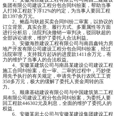
集团有限公司建设工程分包合同纠纷案，帮助当事
人打掉工程款下浮
12%的约定，为当事人要回工程
款1397余万元。
2、
鲍磊与耿超买卖合同纠纷二审案，以协议的
订立背景、真实合意、履行方式、多重属性等方面
进行分析后，法院判决撤销一审判决，驳回耿超的
全部诉讼请求，维护了委托人合法利益。
3、
安徽海胜建设工程有限公司与南昌鑫钝力房
地产开发有限公司建设工程分包合同纠纷案，经过
法院审理，支持我方起诉的进度款
1411余万元，有
力的维护了当事人的合法权益。
4、
安徽某建筑公司与南昌某建设公司建设工程
施工合同纠纷案，在一审、二审的过程中，巧妙使
用先予执行的有关规定，申请先予执行农民工工资
350多万元，极大的缓解了委托人资金周转的压
力。
5、
顺康基础建设有限公司与中国建筑第二工程
局有限公司建设工程分包合同纠纷案
，为委托人要
回
工程款
446302元及利息，全面的维护了委托人的
权益。
6、
安徽某岩土公司与安徽某建设集团建设工程