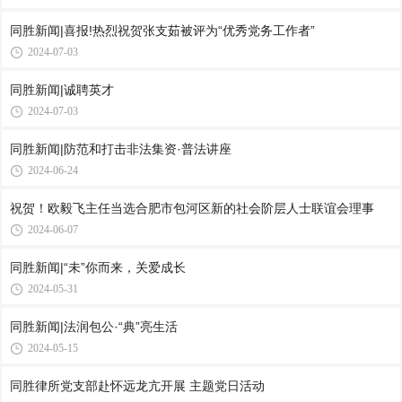
同胜新闻|喜报!热烈祝贺张支茹被评为“优秀党务工作者”
2024-07-03
同胜新闻|诚聘英才
2024-07-03
同胜新闻|防范和打击非法集资·普法讲座
2024-06-24
祝贺！欧毅飞主任当选合肥市包河区新的社会阶层人士联谊会理事
2024-06-07
同胜新闻|“未”你而来，关爱成长
2024-05-31
同胜新闻|法润包公·“典”亮生活
2024-05-15
同胜律所党支部赴怀远龙亢开展 主题党日活动